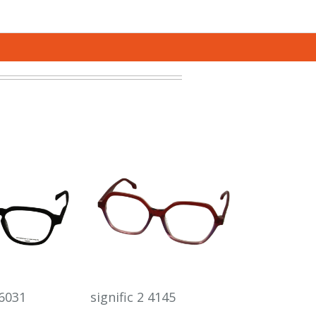
 6031
signific 2 4145
Race II 5 9