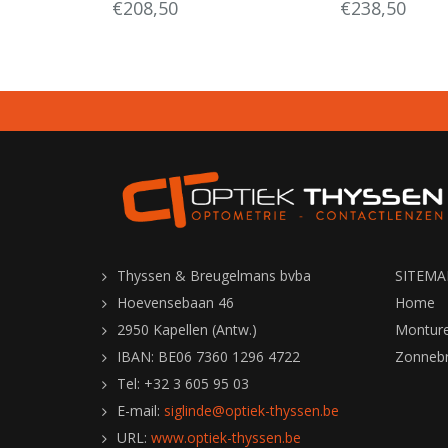
€208,50
€238,50
Thyssen & Breugelmans bvba
SITEMA
Hoevensebaan 46
Home
2950 Kapellen (Antw.)
Montur
IBAN: BE06 7360 1296 4722
Zonnebri
Tel: +32 3 605 95 03
E-mail:
siglinde@optiek-thyssen.be
URL:
www.optiek-thyssen.be