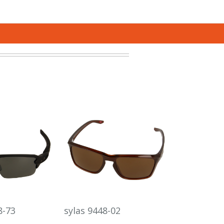
8-73
sylas 9448-02
sutro S 94