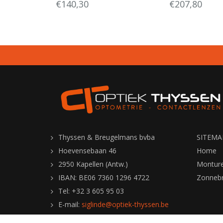
€140,30
€207,80
Thyssen & Breugelmans bvba
SITEMA
Hoevensebaan 46
Home
2950 Kapellen (Antw.)
Montur
IBAN: BE06 7360 1296 4722
Zonnebri
Tel: +32 3 605 95 03
E-mail:
siglinde@optiek-thyssen.be
URL:
www.optiek-thyssen.be